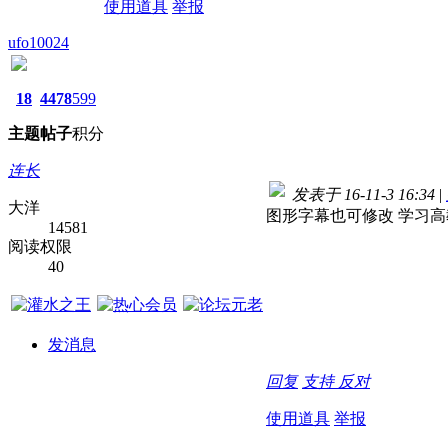
使用道具
举报
ufo10024
18
4478
599
主题
帖子
积分
连长
发表于 16-11-3 16:34
|
大洋
图形字幕也可修改 学习高
14581
阅读权限
40
发消息
回复
支持
反对
使用道具
举报