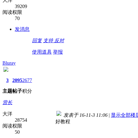
大洋
39209
阅读权限
70
发消息
回复
支持
反对
使用道具
举报
Bluray
3
2095
2677
主题
帖子
积分
营长
大洋
发表于 16-11-3 11:06
|
显示全部楼
28754
好教程
阅读权限
50