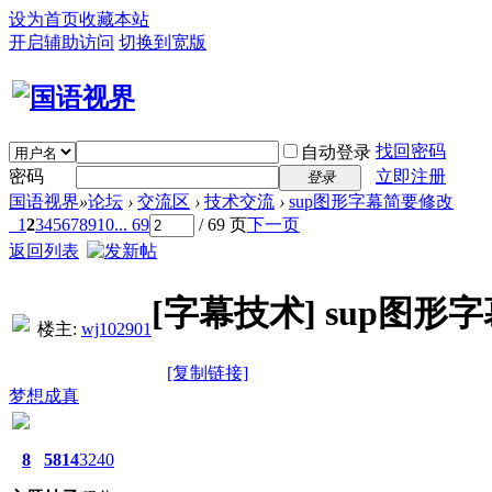
设为首页
收藏本站
开启辅助访问
切换到宽版
找回密码
自动登录
密码
立即注册
登录
国语视界
»
论坛
›
交流区
›
技术交流
›
sup图形字幕简要修改
1
2
3
4
5
6
7
8
9
10
... 69
/ 69 页
下一页
返回列表
[字幕技术]
sup图形
楼主:
wj102901
[复制链接]
梦想成真
8
5814
3240