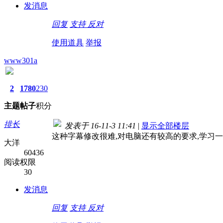
发消息
回复
支持
反对
使用道具
举报
www301a
2
1780
230
主题
帖子
积分
排长
发表于 16-11-3 11:41
|
显示全部楼层
这种字幕修改很难,对电脑还有较高的要求,学习一
大洋
60436
阅读权限
30
发消息
回复
支持
反对