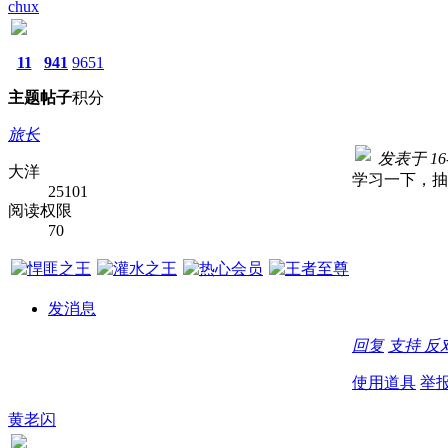
chux
11
941
9651
主题
帖子
积分
旅长
发表于 16-1
大洋
学习一下，抽
25101
阅读权限
70
发消息
回复
支持
反
使用道具
举
黄老闪