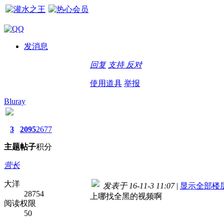
发消息
回复
支持
反对
使用道具
举报
Bluray
3
2095
2677
主题
帖子
积分
营长
大洋
发表于 16-11-3 11:07
|
显示全部楼
28754
上哪找全黑的视频啊
阅读权限
50