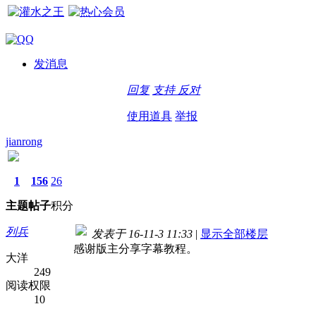
发消息
回复
支持
反对
使用道具
举报
jianrong
1
156
26
主题
帖子
积分
列兵
发表于 16-11-3 11:33
|
显示全部楼层
感谢版主分享字幕教程。
大洋
249
阅读权限
10