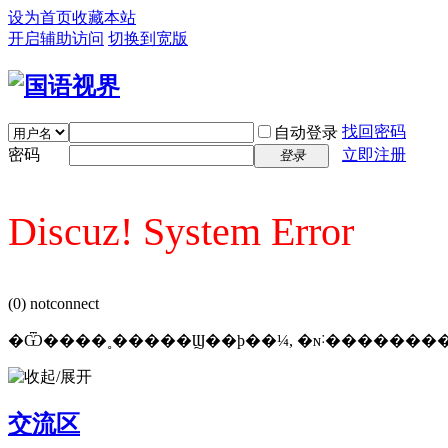
设为首页
收藏本站
开启辅助访问
切换到宽版
找回密码
自动登录
密码
立即注册
登录
Discuz! System Error
(0) notconnect
�Ѿ����˳�����Ϣ��ϸ��¼, �ɴ˸�������
交流区